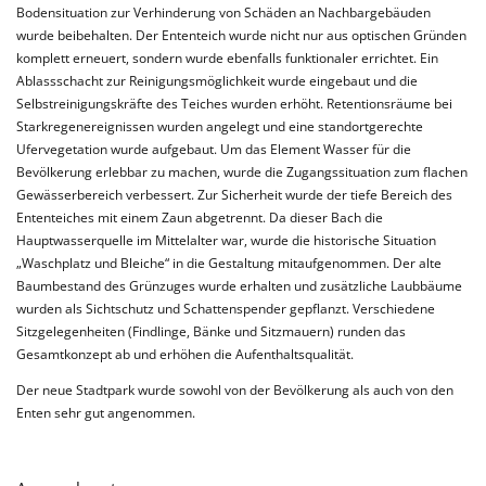
Bodensituation zur Verhinderung von Schäden an Nachbargebäuden
wurde beibehalten. Der Ententeich wurde nicht nur aus optischen Gründen
komplett erneuert, sondern wurde ebenfalls funktionaler errichtet. Ein
Ablassschacht zur Reinigungsmöglichkeit wurde eingebaut und die
Selbstreinigungskräfte des Teiches wurden erhöht. Retentionsräume bei
Starkregenereignissen wurden angelegt und eine standortgerechte
Ufervegetation wurde aufgebaut. Um das Element Wasser für die
Bevölkerung erlebbar zu machen, wurde die Zugangssituation zum flachen
Gewässerbereich verbessert. Zur Sicherheit wurde der tiefe Bereich des
Ententeiches mit einem Zaun abgetrennt. Da dieser Bach die
Hauptwasserquelle im Mittelalter war, wurde die historische Situation
„Waschplatz und Bleiche“ in die Gestaltung mitaufgenommen. Der alte
Baumbestand des Grünzuges wurde erhalten und zusätzliche Laubbäume
wurden als Sichtschutz und Schattenspender gepflanzt. Verschiedene
Sitzgelegenheiten (Findlinge, Bänke und Sitzmauern) runden das
Gesamtkonzept ab und erhöhen die Aufenthaltsqualität.
Der neue Stadtpark wurde sowohl von der Bevölkerung als auch von den
Enten sehr gut angenommen.