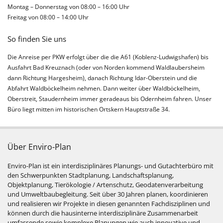
Montag – Donnerstag von 08:00 – 16:00 Uhr
Freitag von 08:00 – 14:00 Uhr
So finden Sie uns
Die Anreise per PKW erfolgt über die die A61 (Koblenz-Ludwigshafen) bis
Ausfahrt Bad Kreuznach (oder von Norden kommend Waldlaubersheim
dann Richtung Hargesheim), danach Richtung Idar-Oberstein und die
Abfahrt Waldböckelheim nehmen. Dann weiter über Waldböckelheim,
Oberstreit, Staudernheim immer geradeaus bis Odernheim fahren. Unser
Büro liegt mitten im historischen Ortskern Hauptstraße 34.
Über Enviro-Plan
Enviro-Plan ist ein interdisziplinäres Planungs- und Gutachterbüro mit
den Schwerpunkten Stadtplanung, Landschaftsplanung,
Objektplanung, Tierökologie / Artenschutz, Geodatenverarbeitung
und Umweltbaubegleitung. Seit über 30 Jahren planen, koordinieren
und realisieren wir Projekte in diesen genannten Fachdisziplinen und
können durch die hausinterne interdisziplinäre Zusammenarbeit
umfassende sowie komplexe Planungen wie auch innovative und