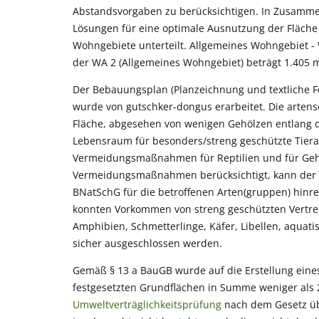
Abstandsvorgaben zu berücksichtigen. In Zusamme
Lösungen für eine optimale Ausnutzung der Fläche 
Wohngebiete unterteilt. Allgemeines Wohngebiet - 
der WA 2 (Allgemeines Wohngebiet) beträgt 1.405 m
Der Bebauungsplan (Planzeichnung und textliche Fe
wurde von gutschker-dongus erarbeitet. Die artensc
Fläche, abgesehen von wenigen Gehölzen entlang d
Lebensraum für besonders/streng geschützte Tiera
Vermeidungsmaßnahmen für Reptilien und für Geh
Vermeidungsmaßnahmen berücksichtigt, kann der Ei
BNatSchG für die betroffenen Arten(gruppen) hinr
konnten Vorkommen von streng geschützten Vertret
Amphibien, Schmetterlinge, Käfer, Libellen, aquati
sicher ausgeschlossen werden.
Gemäß § 13 a BauGB wurde auf die Erstellung ein
festgesetzten Grundflächen in Summe weniger als 2
Umweltverträglichkeitsprüfung
nach dem Gesetz üb