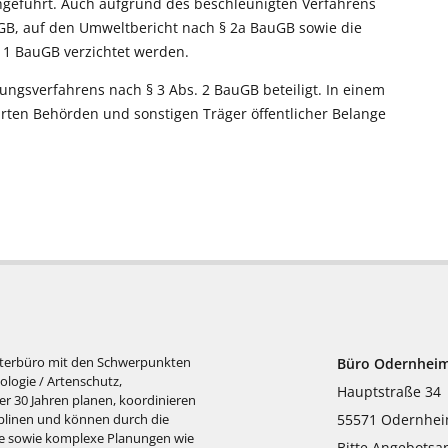
chgeführt. Auch aufgrund des beschleunigten Verfahrens
GB, auf den Umweltbericht nach § 2a BauGB sowie die
. 1 BauGB verzichtet werden.
ungsverfahrens nach § 3 Abs. 2 BauGB beteiligt. In einem
rten Behörden und sonstigen Träger öffentlicher Belange
achterbüro mit den Schwerpunkten
Büro Odernhei
logie / Artenschutz,
Hauptstraße 34
r 30 Jahren planen, koordinieren
55571 Odernhe
iplinen und können durch die
de sowie komplexe Planungen wie
Bitte Angebotsa