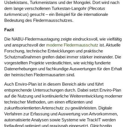
Usbekistans, Turkmenistans und der Mongolei. Dort wird nach
dem lange verschollenen Turkestan-Langohr (
Plecotus
turkmenicus
) gesucht – ein Beispiel für die internationale
Bedeutung des Fledermausschutzes.
Fazit
Die NABU-Fledermaustagung zeigte eindrucksvoll, wie vielfältig
und anspruchsvoll der
moderne Fledermausschutz
ist. Aktuelle
Forschung, technische Entwicklungen und praktische
Schutzmaßnahmen greifen dabei immer stärker ineinander. Die
vorgestellten Projekte verdeutlichten, wie wichtig fundierte
Datenerhebungen und fachkundige Auswertungen für den Erhalt
der heimischen Fledermausarten sind.
Auch Enviro-Plan ist in diesem Bereich aktiv und führt
entsprechende Untersuchungen durch. Dabei setzt Enviro-Plan
auf die Nutzung und kontinuierliche Weiterentwicklung moderner
technischer Methoden, um einen effizienten und
zukunftsorientierten Artenschutz zu gewährleisten. Digitale
Verfahren zur Erfassung und Auswertung von Artvorkommen,
automatisierte Analysen sowie Systeme wie TrackIT werden
fortlaufend optimiert und praxisnah eingesetzt. Gleichzeitig